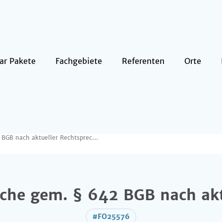
ar Pakete
Fachgebiete
Referenten
Orte
26.10.2026 / Entschädigungsansprüche gem. § 642 BGB nach aktueller Rechtsprechung
che gem. § 642 BGB nach akt
#FO25576